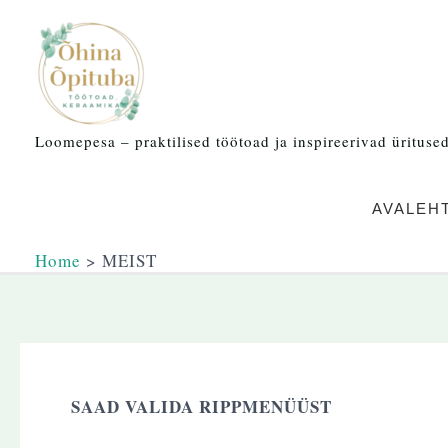
Skip
to
content
Loomepesa – praktilised töötoad ja inspireerivad üritused 
AVALEH
Home
MEIST
SAAD VALIDA RIPPMENÜÜST