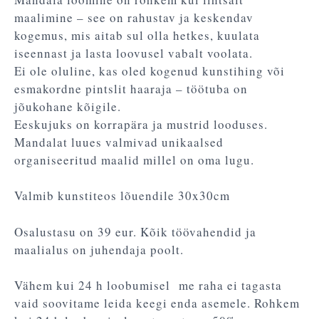
maalimine – see on rahustav ja keskendav
kogemus, mis aitab sul olla hetkes, kuulata
iseennast ja lasta loovusel vabalt voolata.
Ei ole oluline, kas oled kogenud kunstihing või
esmakordne pintslit haaraja – töötuba on
jõukohane kõigile.
Eeskujuks on korrapära ja mustrid looduses.
Mandalat luues valmivad unikaalsed
organiseeritud maalid millel on oma lugu.
Valmib kunstiteos lõuendile 30x30cm
Osalustasu on 39 eur. Kõik töövahendid ja
maalialus on juhendaja poolt.
Vähem kui 24 h loobumisel me raha ei tagasta
vaid soovitame leida keegi enda asemele. Rohkem