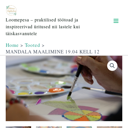
Skip
Mai
to
content
Men
Loomepesa – praktilised töötoad ja
inspireerivad üritused nii lastele kui
täiskasvanutele
Home
Tooted
MANDALA MAALIMINE 19.04 KELL 12