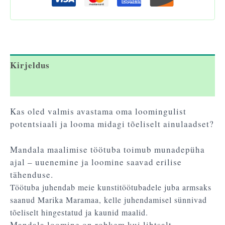
Kirjeldus
Arvustused (0)
Kas oled valmis avastama oma loomingulist
potentsiaali ja looma midagi tõeliselt ainulaadset?
Mandala maalimise töötuba toimub munadepüha
ajal – uuenemine ja loomine saavad erilise
tähenduse.
Töötuba juhendab meie kunstitöötubadele juba armsaks
saanud
Marika Maramaa
, kelle juhendamisel sünnivad
tõeliselt hingestatud ja kaunid maalid.
Mandala loomine on rohkem kui lihtsalt