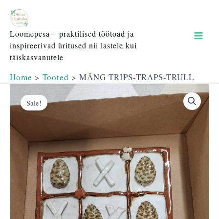
TRAPS-
Skip
Mai
TRULL
to
kogus
content
Men
Loomepesa – praktilised töötoad ja
inspireerivad üritused nii lastele kui
täiskasvanutele
Home
Tooted
MÄNG TRIPS-TRAPS-TRULL
Algne
Praegune
MÄNG
hind
hind
TRIPS-
Sale!
oli:
on:
TRAPS-
45,00 €.
40,00 €.
TRULL
kogus