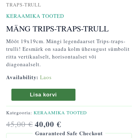
TRAPS-TRULL
KERAAMIKA TOOTED
MÄNG TRIPS-TRAPS-TRULL
Mõõt 19x19cm. Mängi legendaarset Trips-traps-
trulli! Eesmärk on saada kolm ühesugust sümbolit
ritta vertikaalselt, horisontaalset või
diagonaalselt.
Availability:
Laos
Lisa korvi
Kategooria:
KERAAMIKA TOOTED
40,00
€
45,00
€
Guaranteed Safe Checkout