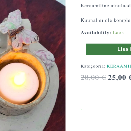
Keraamiline ainulaad
Küünal ei ole komplet
Availability:
Laos
Lisa 
Kategooria:
KERAAMI
25,00
28,00
€