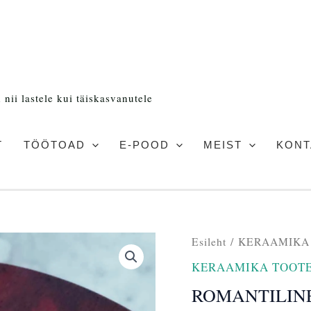
nii lastele kui täiskasvanutele
T
TÖÖTOAD
E-POOD
MEIST
KONT
Algne
ROMANTILINE
Esileht
/
KERAAMIKA
hind
SÜDAMEKE
KERAAMIKA TOOT
oli:
kogus
28,00 
ROMANTILIN