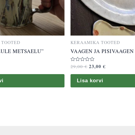
 TOOTED
KERAAMIKA TOOTED
LULE METSAELU”
VAAGEN JA PISIVAAGEN
23,00
€
Hinnanguga
29,00
€
0
/
5
vi
Lisa korvi