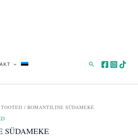
28,00 €.
25,00 €.
Search
AKT
Praegune
 TOOTED
/ ROMANTILINE SÜDAMEKE
hind
ED
on:
€.
25,00 €.
E SÜDAMEKE