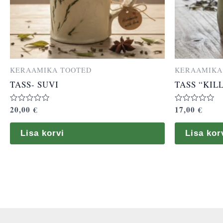
KERAAMIKA TOOTED
KERAAMIKA
TASS- SUVI
TASS “KIL
20,00
€
17,00
€
Hinnanguga
Hinnanguga
0
0
/
/
5
5
Lisa korvi
Lisa kor