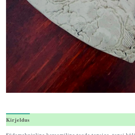
Kirjeldus
Arvustused (0)
Südamekujuline keraamiline toode topsiga, topsi külje