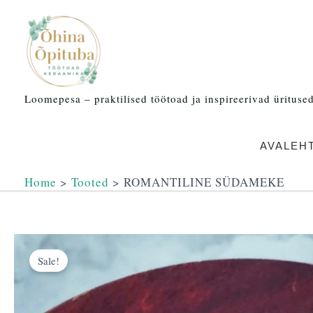
Skip
to
content
Loomepesa – praktilised töötoad ja inspireerivad üritused 
AVALEH
Home
Tooted
ROMANTILINE SÜDAMEKE
Sale!