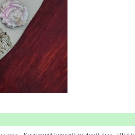
s sang. Kaunistatud keraamiliste detailidega- lilled ja