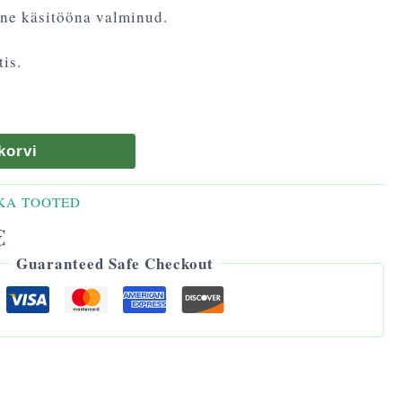
ne käsitööna valminud.
is.
korvi
KA TOOTED
€
Guaranteed Safe Checkout