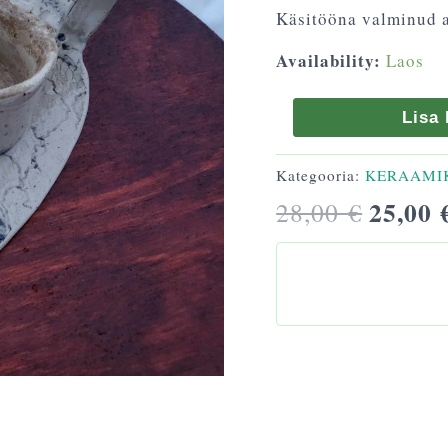
Käsitööna valminud a
Availability:
Laos
Lisa 
Kategooria:
KERAAMI
25,00
28,00
€