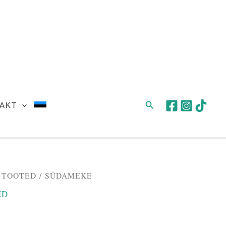
28,00 €.
25,00 €.
Search
AKT
Praegune
 TOOTED
/ SÜDAMEKE
hind
ED
on:
€.
25,00 €.