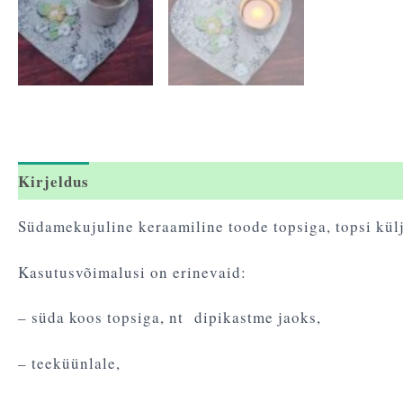
Kirjeldus
Arvustused (0)
Südamekujuline keraamiline toode topsiga, topsi külje
Kasutusvõimalusi on erinevaid:
– süda koos topsiga, nt dipikastme jaoks,
– teeküünlale,