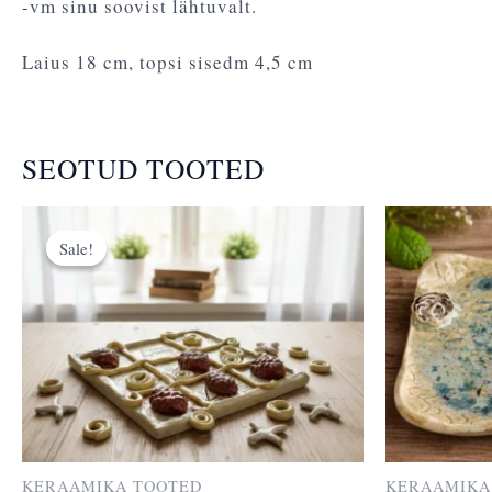
-vm sinu soovist lähtuvalt.
Laius 18 cm, topsi sisedm 4,5 cm
SEOTUD TOOTED
Algne
Praegune
hind
hind
Sale!
Sale!
oli:
on:
35,00 €.
29,00 €.
KERAAMIKA TOOTED
KERAAMIKA