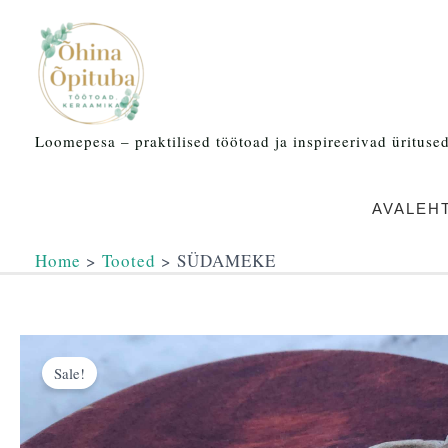
Skip
to
content
Loomepesa – praktilised töötoad ja inspireerivad üritused 
AVALEH
Home
Tooted
SÜDAMEKE
Sale!