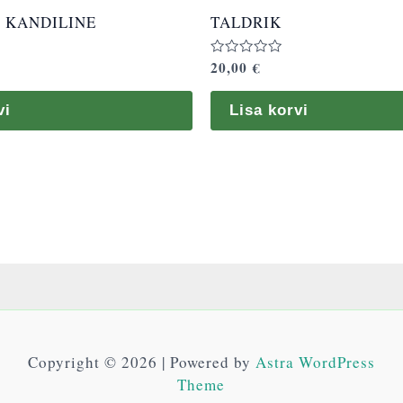
 KANDILINE
TALDRIK
20,00
€
Hinnanguga
0
/
5
vi
Lisa korvi
Copyright © 2026 | Powered by
Astra WordPress
Theme