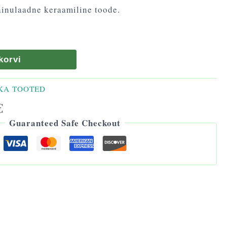
inulaadne keraamiline toode.
korvi
KA TOOTED
€
Guaranteed Safe Checkout