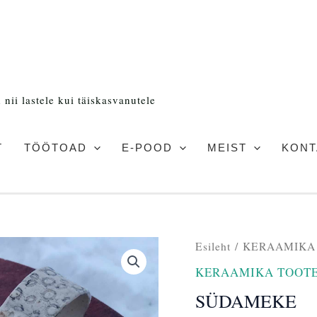
nii lastele kui täiskasvanutele
T
TÖÖTOAD
E-POOD
MEIST
KONT
Algne
SÜDAMEKE
Esileht
/
KERAAMIKA
hind
kogus
KERAAMIKA TOOT
oli:
28,00 
SÜDAMEKE