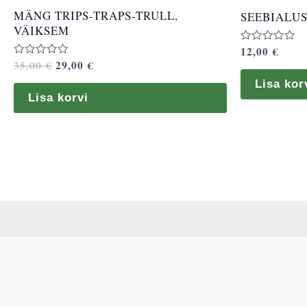
MÄNG TRIPS-TRAPS-TRULL,
SEEBIALUS
VÄIKSEM
12,00
€
Hinnanguga
0
29,00
€
Hinnanguga
35,00
€
/
0
5
/
Lisa kor
5
Lisa korvi