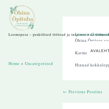
Skip
to
content
Leave a Comment
Loomepesa – praktilised töötoad ja inspireerivad üritused 
Õhina Õpitoas sa
AVALEH
Karmen on pikaaeg
Home
Uncategorized
Hinnad kokkulep
←
Previous Postitus