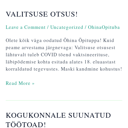
VALITSUSE OTSUS!
VALITSUSE
OTSUS!
Leave a Comment
/
Uncategorized
/
OhinaOpituba
Olete kõik väga oodatud Õhina Õpituppa! Kuid
peame arvestama järgnevaga: Valitsuse otsusest
lähtuvalt tuleb COVID tõend vaktsineerituse,
läbipõdemise kohta esitada alates 18. eluaastast
korraldatud tegevustes. Maski kandmine kohustus!
Read More »
KOGUKONNALE SUUNATUD
Kogukonnale
suunatud
TÖÖTOAD!
töötoad!