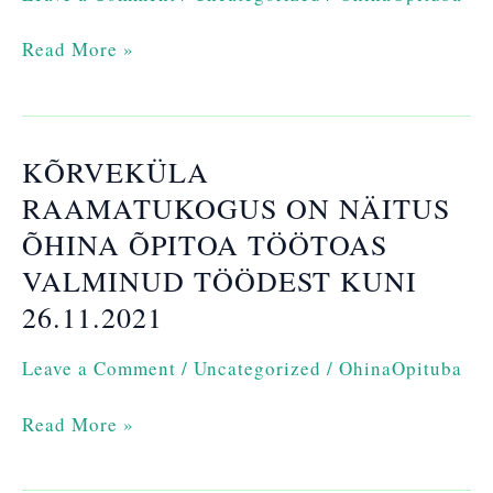
Read More »
KÕRVEKÜLA
Kõrveküla
raamatukogus
RAAMATUKOGUS ON NÄITUS
on
ÕHINA ÕPITOA TÖÖTOAS
näitus
VALMINUD TÖÖDEST KUNI
Õhina
Õpitoa
26.11.2021
töötoas
valminud
Leave a Comment
/
Uncategorized
/
OhinaOpituba
töödest
kuni
Read More »
26.11.2021