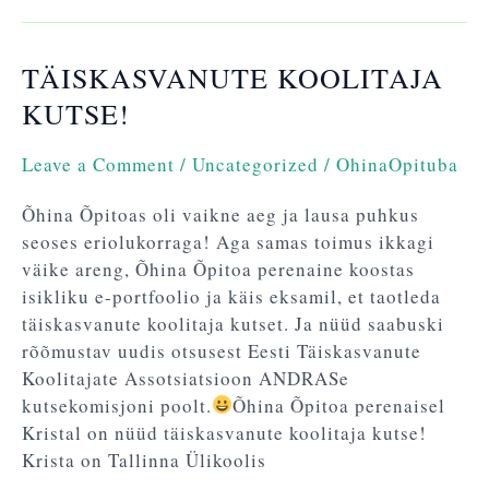
TÄISKASVANUTE KOOLITAJA
Täiskasvanute
koolitaja
KUTSE!
kutse!
Leave a Comment
/
Uncategorized
/
OhinaOpituba
Õhina Õpitoas oli vaikne aeg ja lausa puhkus
seoses eriolukorraga! Aga samas toimus ikkagi
väike areng, Õhina Õpitoa perenaine koostas
isikliku e-portfoolio ja käis eksamil, et taotleda
täiskasvanute koolitaja kutset. Ja nüüd saabuski
rõõmustav uudis otsusest Eesti Täiskasvanute
Koolitajate Assotsiatsioon ANDRASe
kutsekomisjoni poolt.
Õhina Õpitoa perenaisel
Kristal on nüüd täiskasvanute koolitaja kutse!
Krista on Tallinna Ülikoolis