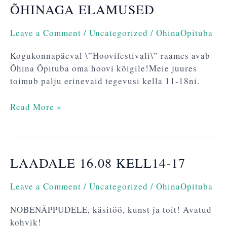
ÕHINAGA ELAMUSED
ÕHINAGA
ELAMUSED
Leave a Comment
/
Uncategorized
/
OhinaOpituba
Kogukonnapäeval \”Hoovifestivali\” raames avab
Õhina Õpituba oma hoovi kõigile!Meie juures
toimub palju erinevaid tegevusi kella 11-18ni.
Read More »
LAADALE 16.08 KELL14-17
LAADALE
16.08
kell14-
Leave a Comment
/
Uncategorized
/
OhinaOpituba
17
NOBENÄPPUDELE, käsitöö, kunst ja toit! Avatud
kohvik!