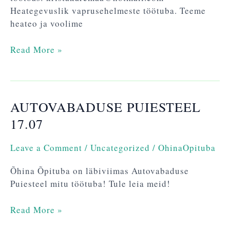
Heategevuslik vaprusehelmeste töötuba. Teeme
heateo ja voolime
Read More »
AUTOVABADUSE PUIESTEEL
Autovabaduse
Puiesteel
17.07
17.07
Leave a Comment
/
Uncategorized
/
OhinaOpituba
Õhina Õpituba on läbiviimas Autovabaduse
Puiesteel mitu töötuba! Tule leia meid!
Read More »