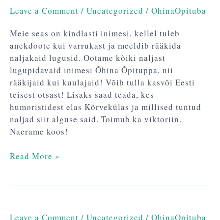
saama!
Leave a Comment
/
Uncategorized
/
OhinaOpituba
Meie seas on kindlasti inimesi, kellel tuleb
anekdoote kui varrukast ja meeldib rääkida
naljakaid lugusid. Ootame kõiki naljast
lugupidavaid inimesi Õhina Õpituppa, nii
rääkijaid kui kuulajaid! Võib tulla kasvõi Eesti
teisest otsast! Lisaks saad teada, kes
humoristidest elas Kõrvekülas ja millised tuntud
naljad siit alguse said. Toimub ka viktoriin.
Naerame koos!
Read More »
Leave a Comment
/
Uncategorized
/
OhinaOpituba