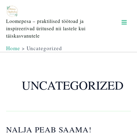
Skip
Mai
to
content
Men
Loomepesa – praktilised töötoad ja
inspireerivad üritused nii lastele kui
täiskasvanutele
Home
Uncategorized
UNCATEGORIZED
NALJA PEAB SAAMA!
Nalja
peab