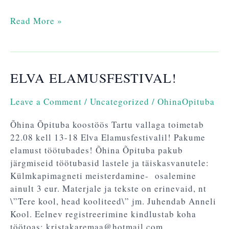
Read More »
ELVA ELAMUSFESTIVAL!
Elva
Elamusfestival!
Leave a Comment
/
Uncategorized
/
OhinaOpituba
Õhina Õpituba koostöös Tartu vallaga toimetab
22.08 kell 13-18 Elva Elamusfestivalil! Pakume
elamust töötubades! Õhina Õpituba pakub
järgmiseid töötubasid lastele ja täiskasvanutele:
Külmkapimagneti meisterdamine- osalemine
ainult 3 eur. Materjale ja tekste on erinevaid, nt
\”Tere kool, head kooliteed\” jm. Juhendab Anneli
Kool. Eelnev registreerimine kindlustab koha
töötoas: kristakaremaa@hotmail.com