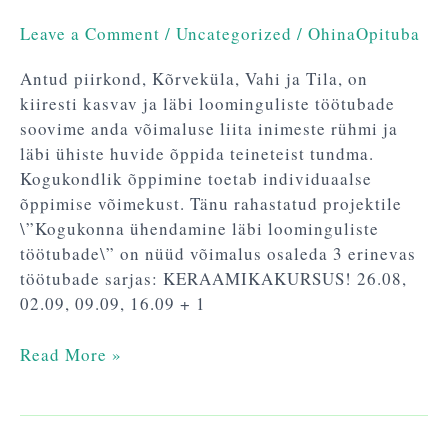
Leave a Comment
/
Uncategorized
/
OhinaOpituba
Antud piirkond, Kõrveküla, Vahi ja Tila, on
kiiresti kasvav ja läbi loominguliste töötubade
soovime anda võimaluse liita inimeste rühmi ja
läbi ühiste huvide õppida teineteist tundma.
Kogukondlik õppimine toetab individuaalse
õppimise võimekust. Tänu rahastatud projektile
\”Kogukonna ühendamine läbi loominguliste
töötubade\” on nüüd võimalus osaleda 3 erinevas
töötubade sarjas: KERAAMIKAKURSUS! 26.08,
02.09, 09.09, 16.09 + 1
Read More »