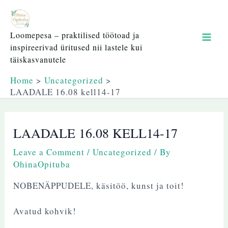
Skip
Mai
to
content
Men
Loomepesa – praktilised töötoad ja
inspireerivad üritused nii lastele kui
täiskasvanutele
Home
Uncategorized
LAADALE 16.08 kell14-17
LAADALE 16.08 KELL14-17
Leave a Comment
/
Uncategorized
/ By
OhinaOpituba
NOBENÄPPUDELE, käsitöö, kunst ja toit!
Avatud kohvik!